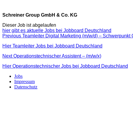
hier gibt es aktuelle Jobs bei Jobboard Deutschland
Beitragsnavigation
Previous
Previous
Teamleiter Digital Marketing (m/w/d) – Schwerpunk
post:
Hier Teamleiter Jobs bei Jobboard Deutschland
Next
Next
Operationstechnischer Assistent – (m/w/x)
post:
Hier Operationstechnischer Jobs bei Jobboard Deutschland
Jobs
Impressum
Datenschutz