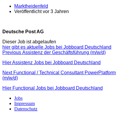
Marktheidenfeld
Veröffentlicht vor 3 Jahren
Deutsche Post AG
Dieser Job ist abgelaufen
hier gibt es aktuelle Jobs bei Jobboard Deutschland
Beitragsnavigation
Previous
Previous
Assistenz der Geschäftsführung (m/w/d)
post:
Hier Assistenz Jobs bei Jobboard Deutschland
Next
Next
Functional / Technical Consultant PowerPlatform
post:
(m/w/d)
Hier Functional Jobs bei Jobboard Deutschland
Jobs
Impressum
Datenschutz