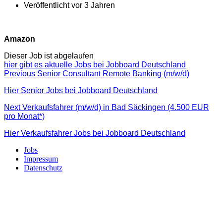
Veröffentlicht vor 3 Jahren
Amazon
Dieser Job ist abgelaufen
hier gibt es aktuelle Jobs bei Jobboard Deutschland
Beitragsnavigation
Previous
Previous
Senior Consultant Remote Banking (m/w/d)
post:
Hier Senior Jobs bei Jobboard Deutschland
Next
Next
Verkaufsfahrer (m/w/d) in Bad Säckingen (4.500 EUR
post:
pro Monat*)
Hier Verkaufsfahrer Jobs bei Jobboard Deutschland
Jobs
Impressum
Datenschutz