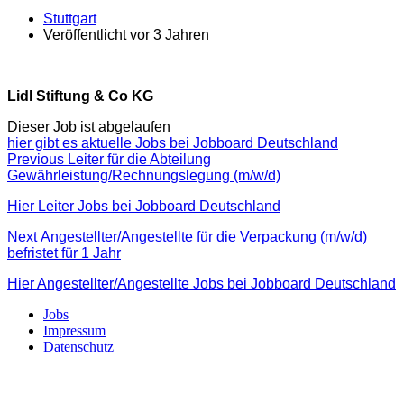
Stuttgart
Veröffentlicht vor 3 Jahren
Lidl Stiftung & Co KG
Dieser Job ist abgelaufen
hier gibt es aktuelle Jobs bei Jobboard Deutschland
Beitragsnavigation
Previous
Previous
Leiter für die Abteilung
post:
Gewährleistung/Rechnungslegung (m/w/d)
Hier Leiter Jobs bei Jobboard Deutschland
Next
Next
Angestellter/Angestellte für die Verpackung (m/w/d)
post:
befristet für 1 Jahr
Hier Angestellter/Angestellte Jobs bei Jobboard Deutschland
Jobs
Impressum
Datenschutz