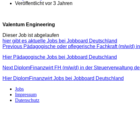
Veröffentlicht vor 3 Jahren
Valentum Engineering
Dieser Job ist abgelaufen
hier gibt es aktuelle Jobs bei Jobboard Deutschland
Beitragsnavigation
Previous
Previous
Pädagogische oder pflegerische Fachkraft (m/w/d) i
post:
Hier Pädagogische Jobs bei Jobboard Deutschland
Next
Next
DiplomFinanzwirt FH (m/w/d) in der Steuerverwaltung 
post:
Hier DiplomFinanzwirt Jobs bei Jobboard Deutschland
Jobs
Impressum
Datenschutz