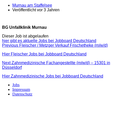
Murnau am Staffelsee
Veröffentlicht vor 3 Jahren
BG Unfallklinik Murnau
Dieser Job ist abgelaufen
hier gibt es aktuelle Jobs bei Jobboard Deutschland
Beitragsnavigation
Previous
Previous
Fleischer / Metzger Verkauf Frischetheke (m/w/d)
post:
Hier Fleischer Jobs bei Jobboard Deutschland
Next
Next
Zahnmedizinische Fachangestellte (m/w/d) – 15301 in
post:
Düsseldorf
Hier Zahnmedizinische Jobs bei Jobboard Deutschland
Jobs
Impressum
Datenschutz