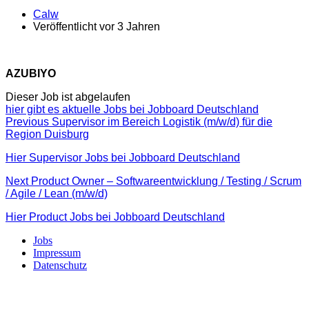
Calw
Veröffentlicht vor 3 Jahren
AZUBIYO
Dieser Job ist abgelaufen
hier gibt es aktuelle Jobs bei Jobboard Deutschland
Beitragsnavigation
Previous
Previous
Supervisor im Bereich Logistik (m/w/d) für die
post:
Region Duisburg
Hier Supervisor Jobs bei Jobboard Deutschland
Next
Next
Product Owner – Softwareentwicklung / Testing / Scrum
post:
/ Agile / Lean (m/w/d)
Hier Product Jobs bei Jobboard Deutschland
Jobs
Impressum
Datenschutz